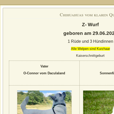
Chihuahuas vom klaren Q
Z- Wurf
geboren am 29.06.20
1 Rüde und 3 Hündinnen
Alle Welpen sind Kurzhaar
Kaiserschnittgeburt
Vater
O-Connor vom Daculaland
Sonnenf