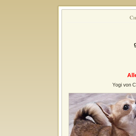
Ch
All
Yogi von 