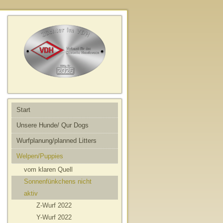
Start
Unsere Hunde/ Qur Dogs
Wurfplanung/planned Litters
Welpen/Puppies
vom klaren Quell
Sonnenfünkchens nicht
aktiv
Z-Wurf 2022
Y-Wurf 2022