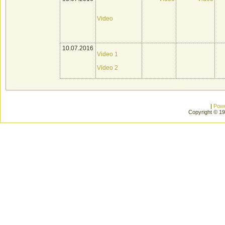
Video
10.07.2016
Video 1
Video 2
|
Pow
Copyright © 1