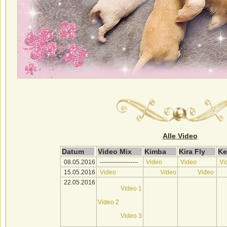
Alle Video
Datum
Video Mix
Kimba
Kira Fly
K
08.05.2016
-------------------
Video
Video
Vi
15.05.2016
Video
Video
Video
22.05.2016
Video 1
Video 2
Video 3