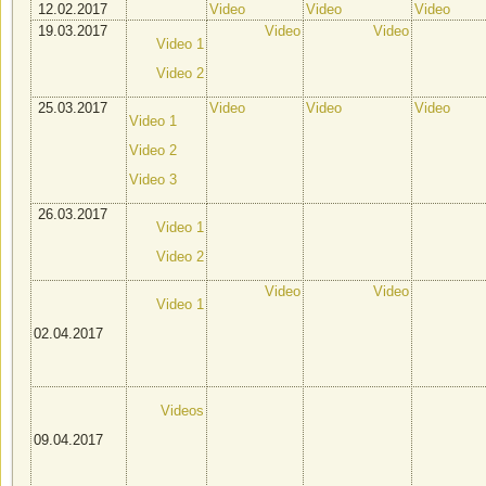
12.02.2017
Video
Video
Video
19.03.2017
Video
Video
Video 1
Video 2
25.03.2017
Video
Video
Video
Video 1
Video 2
Video 3
26.03.2017
Video 1
Video 2
Video
Video
Video 1
02.04.2017
V
ideos
09.04.2017