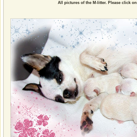
All pictures of the M-litter. Please click on