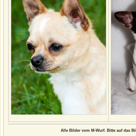
Alle Bilder vom M-Wurf. Bitte auf das Bi