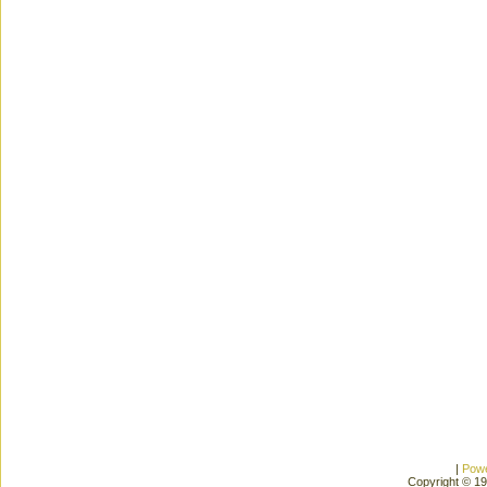
|
Pow
Copyright © 1