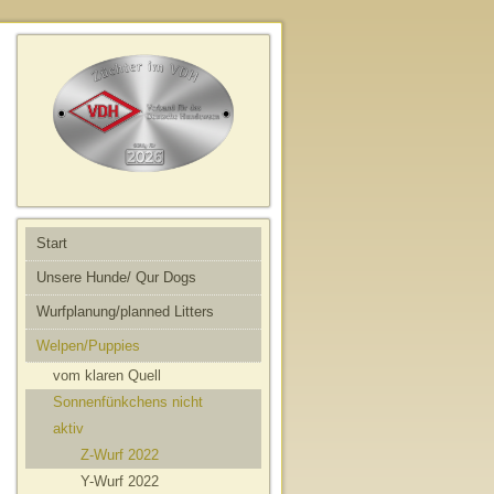
Start
Unsere Hunde/ Qur Dogs
Wurfplanung/planned Litters
Welpen/Puppies
vom klaren Quell
Sonnenfünkchens nicht
aktiv
Z-Wurf 2022
Y-Wurf 2022