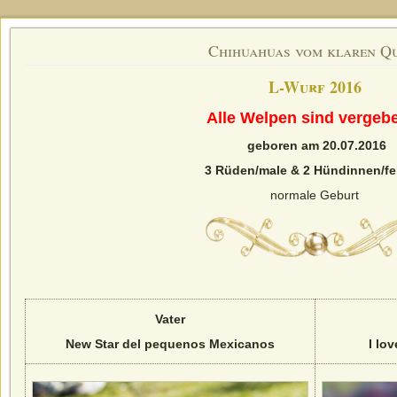
Chihuahuas vom klaren Q
L-Wurf 2016
Alle Welpen sind vergeb
geboren am 20.07.2016
3 Rüden/male & 2 Hündinnen/f
normale Geburt
Vater
New Star del pequenos Mexicanos
I lo