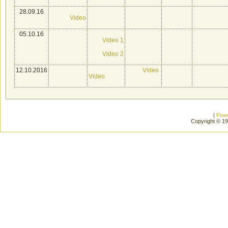
28.09.16
Video
05.10.16
Video 1
Video 2
12.10.2016
Video
Video
|
Pow
Copyright © 1