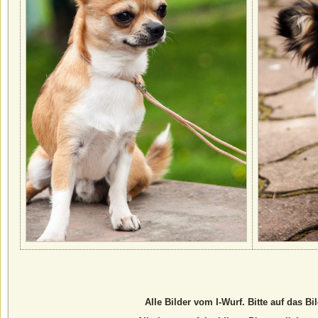
Alle Bilder vom I-Wurf. Bitte auf das Bil