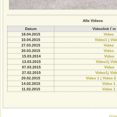
Alle Videos
Datum
Videolink I`m
18.04.2015
Video
10.04.2015
Video1
;
Vid
27.03.2015
Video
20.03.2015
Video
15.03.2014
Video
13.03.2015
Video1
;
Vid
07.03.2015
Video
27.02.2015
Video1
;
Vid
20.02.2015
Video 1
;
Video 2
14.02.2015
Video 1
11.02.2015
Video 1
|
Pow