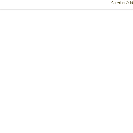
Copyright © 1