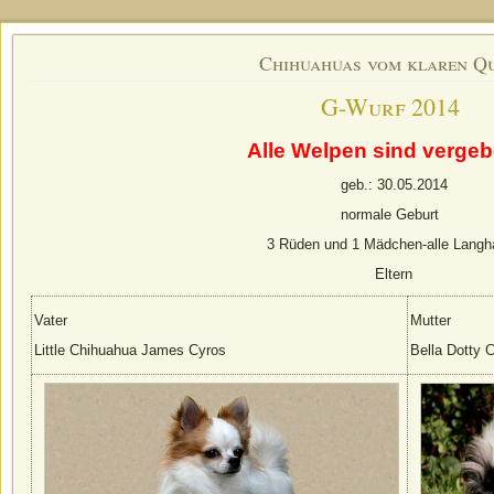
Chihuahuas vom klaren Q
G-Wurf 2014
Alle Welpen sind vergeb
geb.: 30.05.2014
normale Geburt
3 Rüden und 1 Mädchen-alle Lang
Eltern
Vater
Mutter
Little Chihuahua James Cyros
Bella Dotty