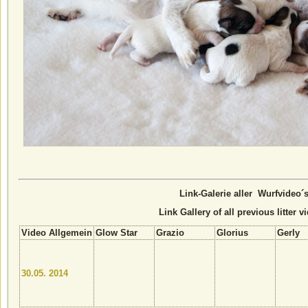
Link-Galerie aller Wurfvideo´
Link
Gallery
of all previous
litter
v
Video Allgemein
Glow Star
Grazio
Glorius
Gerly
30.05. 2014