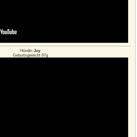
Hündin
Joy
Geburtsgewicht 87g