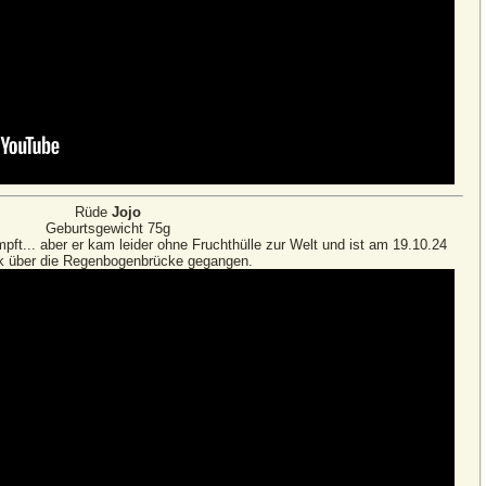
Rüde
Jojo
Geburtsgewicht 75g
ft... aber er kam leider ohne Fruchthülle zur Welt und ist am 19.10.24
k über die Regenbogenbrücke gegangen.