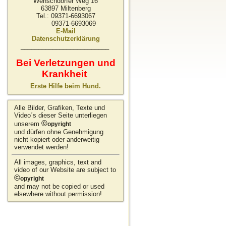
Wenschdorfer Weg 16
63897 Miltenberg
Tel.: 09371-6693067
09371-6693069
E-Mail
Datenschutzerklärung
_________________________
Bei Verletzungen und
Krankheit
Erste Hilfe beim Hund.
Alle Bilder, Grafiken, Texte und
Video´s dieser Seite unterliegen
©
unserem
opyright
und dürfen ohne Genehmigung
nicht kopiert oder anderweitig
verwendet werden!
All images, graphics, text and
video of our Website are subject to
©
opyright
and may not be copied or used
elsewhere without permission!