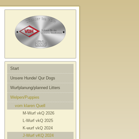
Start
Unsere Hunde/ Qur Dogs
Wurfplanung/planned Litters
Welpen/Puppies
vom klaren Quell
M-Wurf vkQ 2026
L-Wurf vkQ 2025
K-wurf vkQ 2024
J-Wurf vKQ 2024