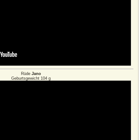
Rüde
Jano
Geburtsgewicht 104 g